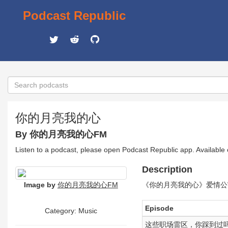
Podcast Republic
你的月亮我的心
By 你的月亮我的心FM
Listen to a podcast, please open Podcast Republic app. Available
Description
Image by
你的月亮我的心FM
《你的月亮我的心》爱情公
Episode
Category:
Music
这些职场雷区，你踩到过