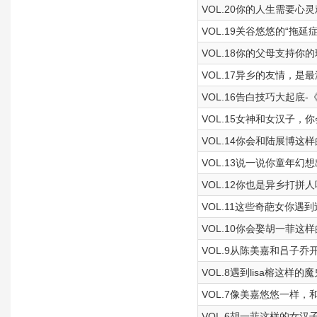
VOL.20你的人生需要心灵
VOL.19关谷悠悠的“拖延症
VOL.18你的父母支持你
VOL.17异乡的友情，
VOL.16告白技巧大起底
VOL.15女神和女汉子，
VOL.14你会和陆展博这
VOL.13说一说你童年
VOL.12你也是异乡打拼
VOL.11这些奇葩女你遇
VOL.10你会娶胡一菲这
VOL.9从陈美嘉和吕子
VOL.8遇到lisa榕这样
VOL.7像美嘉悠悠一样
VOL.6胡一菲这样的女汉