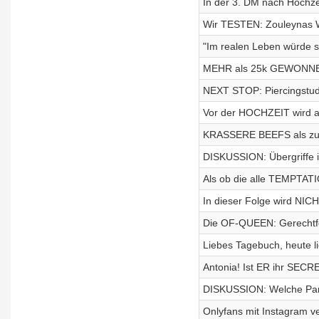
In der 3. DM nach Hochzei
Wir TESTEN: Zouleynas W
"Im realen Leben würde 
MEHR als 25k GEWONNEN!
NEXT STOP: Piercingstudi
Vor der HOCHZEIT wird a
KRASSERE BEEFS als zu
DISKUSSION: Übergriffe i
Als ob die alle TEMPTAT
In dieser Folge wird NICH
Die OF-QUEEN: Gerechtf
Liebes Tagebuch, heute li
Antonia! Ist ER ihr SECR
DISKUSSION: Welche Part
Onlyfans mit Instagram v