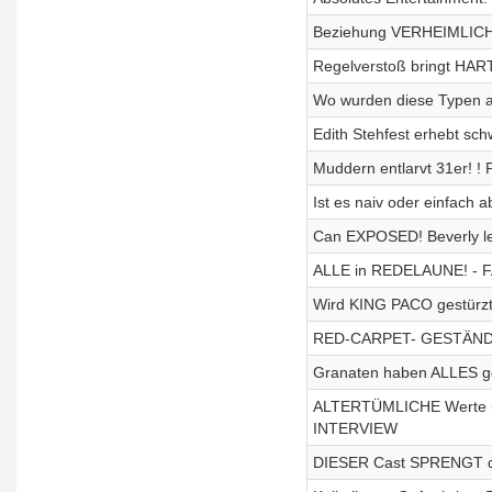
Beziehung VERHEIMLICHT
Regelverstoß bringt HAR
Wo wurden diese Typen a
Edith Stehfest erhebt sc
Muddern entlarvt 31er! !
Ist es naiv oder einfach
Can EXPOSED! Beverly leg
ALLE in REDELAUNE! - F
Wird KING PACO gestürzt
RED-CARPET- GESTÄNDNIS
Granaten haben ALLES ge
ALTERTÜMLICHE Werte u
INTERVIEW
DIESER Cast SPRENGT da