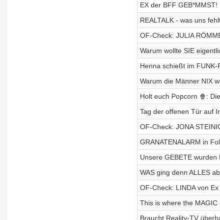
EX der BFF GEB*MMST! F
REALTALK - was uns fehl
OF-Check: JULIA RÖMMELT
Warum wollte SIE eigentli
Henna schießt im FUNK-P
Warum die Männer NIX w
Holt euch Popcorn 🍿: Di
Tag der offenen Tür auf I
OF-Check: JONA STEINIG
GRANATENALARM in Folge
Unsere GEBETE wurden E
WAS ging denn ALLES ab
OF-Check: LINDA von Ex o
This is where the MAGIC
Braucht Reality-TV über