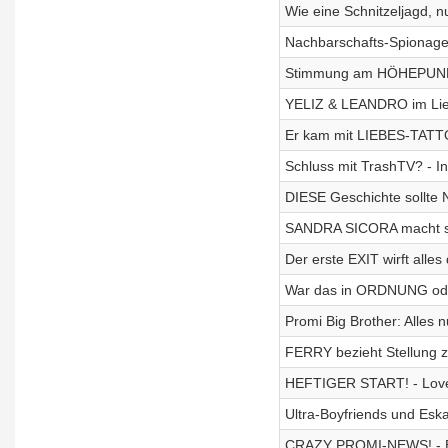
Wie eine Schnitzeljagd, n
Nachbarschafts-Spionage!
Stimmung am HÖHEPUNKT
YELIZ & LEANDRO im Lieb
Er kam mit LIEBES-TATTO
Schluss mit TrashTV? - In
DIESE Geschichte sollte N
SANDRA SICORA macht sic
Der erste EXIT wirft alles
War das in ORDNUNG ode
Promi Big Brother: Alles 
FERRY bezieht Stellung 
HEFTIGER START! - Love
Ultra-Boyfriends und Eska
CRAZY PROMI-NEWS! - B