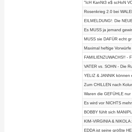
"IcH KanNt3 e$ scHoN V
Rosenkrieg 2.0 bei WALE
EILMELDUNG!: Die NEUE
Es MUSS ja jemand gewin
MUSS sie DAFÜR echt gr
Maximal heftige Vorwürfe
FAMILIENZUWACHS!! - Fr
VATER vs. SOHN - Die Ru
YELIZ & JANNIK können e
Zum CHILLEN nach Kolumb
Waren die GEFÜHLE nur 
Es wird vor NICHTS mehr 
BOBBY fühlt sich MANIP
KIM-VIRGINIA & NIKOLA z
EDDA ist seine größte 