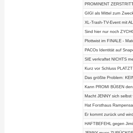
PROMINENT ZERSTRITTEN 
GIGI als Mittel zum Zweck
XL-Trash-TV-Event mit A
Sind hier nur noch ZYCH
Plottwist im FINALE - Ma
PACOs Identität auf Snap
SIE verkraftet NICHTS meh
Kurz vor Schluss PLATZT
Das größte Problem: KEIN
Kann PROMI BÜßEN den Ru
Macht JENNY sich selbst
Hat Forsthaus Rampensau
Er kommt zurück und wi
HAFTBEFEHL gegen Jimi Bl
JENNY muss ZURÜCKGEH