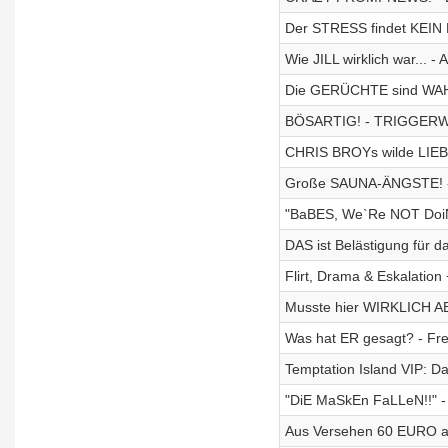
Der STRESS findet KEIN
Wie JILL wirklich war..
Die GERÜCHTE sind WAHR!
BÖSARTIG! - TRIGGERW
CHRIS BROYs wilde LIEB
Große SAUNA-ÄNGSTE! - 
"BaBES, We`Re NOT DoiN
DAS ist Belästigung für d
Flirt, Drama & Eskalation
Musste hier WIRKLICH
Was hat ER gesagt? - Fre
Temptation Island VIP: D
"DiE MaSkEn FaLLeN!!" -
Aus Versehen 60 EURO au