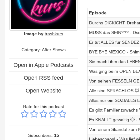
Episode
Durchs DICKICHT: Drehar
MUSS das SEIN??? - Dsc
Image by
trashkurs
Er tut ALLES für SENDEZ
Category: After Shows
BYE BYE MEXICO - Shima
Sie macht ihm das LEBE
Open in Apple Podcasts
Was ging beim OPEN BE
Open RSS feed
Von seinen FESSELN GEL
Open Website
Alle sind SPRACHLOS 💥
Alles nur ein SOZIALES 
Rate for this podcast
Es gibt Familienzuwachs 
Es KNALLT gewaltig 💥 
Von einem Skandal zum 
Subscribers:
15
Liebeschaos! - Was lief w