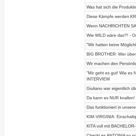
Was hat sich die Produkt
Diese Kämpfe werden KRA
Wenn NACHRICHTEN SAMM
Wie WILD wäre das?! - 
"Wir hatten keine Möglic
BIG BROTHER: Wer übers
Wir machen den Persönlic
"Mir geht es gut! Wie es
INTERVIEW
Giuliano war eigentlich ü
Da kann es NUR knallen! 
Das funktioniert in unse
KIM-VIRGINIA: Einschaltq
KITA voll mit BACHELOR-
Checkt es ANTONIA so sc