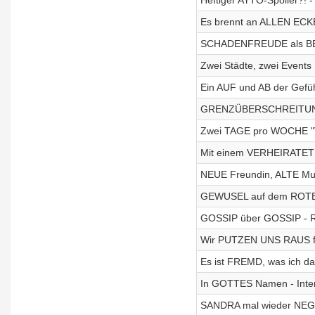
Heftiger AYTO-Spoiler?! -
Es brennt an ALLEN EC
SCHADENFREUDE als BET
Zwei Städte, zwei Event
Ein AUF und AB der Gefü
GRENZÜBERSCHREITUNG o
Zwei TAGE pro WOCHE "V
Mit einem VERHEIRATETEN
NEUE Freundin, ALTE Mus
GEWUSEL auf dem ROTEN 
GOSSIP über GOSSIP - Re
Wir PUTZEN UNS RAUS 
Es ist FREMD, was ich d
In GOTTES Namen - Inter
SANDRA mal wieder NEG