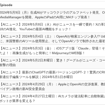
Episode
2024年5月9日（月）生成AIがマッコウクジラのアルファベット発見、Op
MediaManagerを開発、AppleのiPadのAI用にM4チップ発表！
【AIニュース】2024年5月8日（火）AIがニュースを一瞬で要約！Xの革
18のAI進化、YouTubeの最新AI機能をチェック！
【AIニュース】2024年5月4日（土）：OpenAIが検索エンジン参入!? 
に、米国警察のAIツール使用禁止、そしてOpenAIソラで制作された最
【AIニュース】2024年5月3日（金）：iOSアプリ版「Claude」登場！
たよ！：画像生成がもっと簡単に！MidjourneyのWEB版！
【AIニュース】2024年5月2日木曜日：驚き！グーグルがニューズ・コー
衝撃の理由
【AIニュース】最新のChatGPTの最新バージョンはGPT-２！驚異のCRI
新遺伝子編集ツールを解説｜2024年5月1日水曜日
【AIニュース】2024年4月29日（月）：AppleとOpenAIの交渉進展、
バイデン政権の新AI安全委員会
【AIニュース】2024年4月27日土曜日：AIカメラが違法駐車に自動制
ボットが業界を変える？