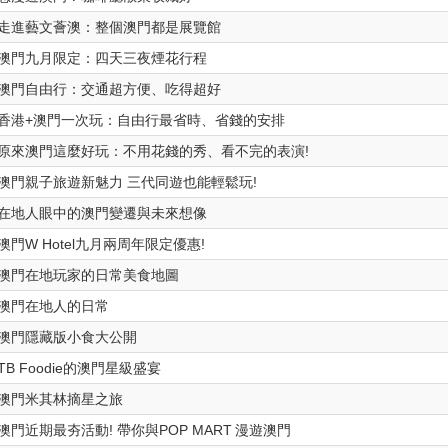
走進藝文薈澳：整個澳門都是展覽館
澳門九月限定：四天三夜煙花行程
澳門自由行：交通超方便、吃得超好
香港+澳門一次玩：自由行最省時、省錢的安排
原來澳門這麼好玩：不用花錢的秀、看不完的表演!
澳門親子旅遊新魅力 三代同遊也能輕鬆玩!
在地人眼中的澳門變遷與未來想像
澳門W Hotel九月兩周年限定優惠!
澳門在地玩家的日常美食地圖
澳門在地人的日常
澳門隱藏版小食大公開
TB Foodie的澳門星級盛宴
澳門米其林摘星之旅
澳門近期最夯活動! 帶你與POP MART 漫遊澳門